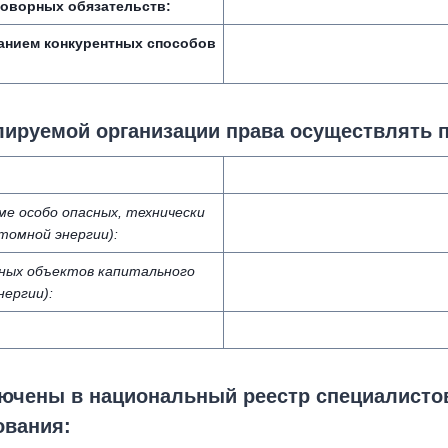
говорных обязательств:
анием конкурентных способов
лируемой организации права осуществлять 
е особо опасных, технически
томной энергии):
ьных объектов капитального
ергии):
лючены в национальный реестр специалисто
ования: