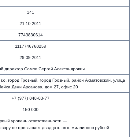
141
21.10.2011
7743830614
1117746768259
29.09.2011
й директор Сомов Сергей Александрович
г.о. город Грозный, город Грозный, район Ахматовский, улица
ейха Дени Арсанова, дом 27, офис 20
+7 (977) 848-83-77
150 000
рвый уровень ответственности —
говору не превышает двадцать пять миллионов рублей