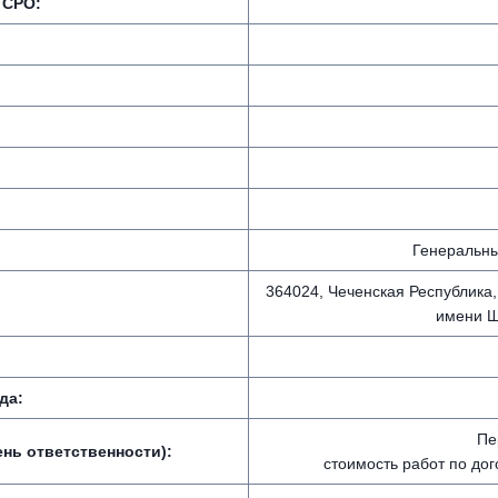
 СРО:
Генеральны
364024, Чеченская Республика, 
имени Ш
да:
Пе
нь ответственности):
стоимость работ по до