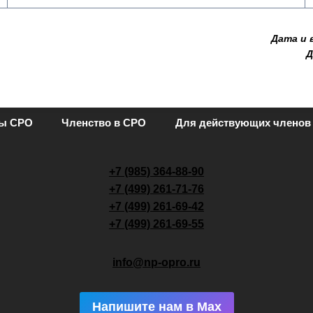
Дата и 
Д
ты СРО
Членство в СРО
Для действующих членов
+7 (985) 364-88-90
+7 (499) 261-71-76
+7 (499) 261-69-42
+7 (499) 261-69-55
info@np-opro.ru
Напишите нам в Max