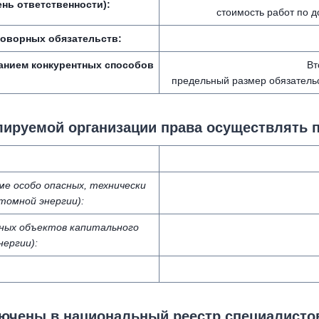
нь ответственности):
стоимость работ по 
говорных обязательств:
анием конкурентных способов
Вт
предельный размер обязательс
лируемой организации права осуществлять 
е особо опасных, технически
томной энергии):
ьных объектов капитального
ергии):
лючены в национальный реестр специалисто