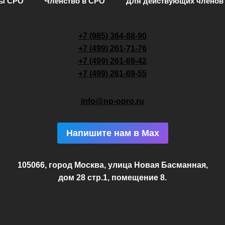
ты СРО
Членство в СРО
Для действующих членов
+7 (985) 364-88-90
+7 (499) 261-71-76
+7 (499) 261-69-42
+7 (499) 261-69-55
info@np-opro.ru
Напишите нам в Max
105066, город Москва, улица Новая Басманная,
дом 28 стр.1, помещение 8.