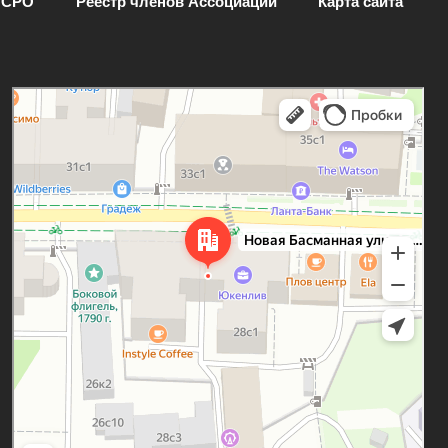
 СРО
Реестр членов Ассоциации
Карта сайта
Москва
Новая Басманная улица, 28с1 — Яндекс.Карты