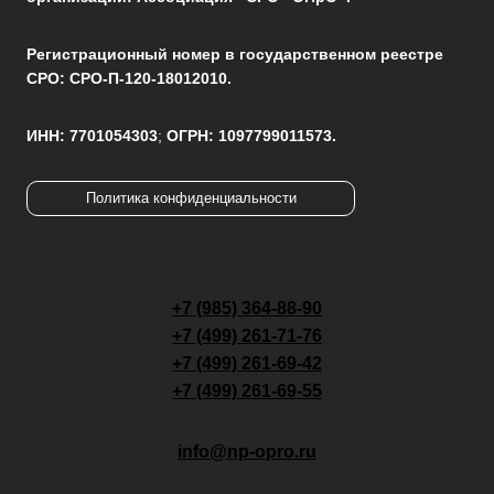
Регистрационный номер в государственном реестре
СРО: СРО-П-120-18012010.
ИНН: 7701054303
;
ОГРН: 1097799011573.
Политика конфиденциальности
+7 (985) 364-88-90
+7 (499) 261-71-76
+7 (499) 261-69-42
+7 (499) 261-69-55
info@np-opro.ru