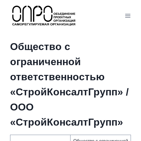
Перейти
к
содержимому
Общество с
ограниченной
ответственностью
«СтройКонсалтГрупп» /
ООО
«СтройКонсалтГрупп»
Общество с ограниченной