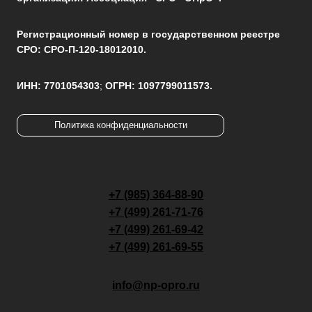
Регистрационный номер в государственном реестре
СРО: СРО-П-120-18012010.
ИНН: 7701054303
;
ОГРН: 1097799011573.
Политика конфиденциальности
+7 (985) 364-88-90
+7 (499) 261-71-76
+7 (499) 261-69-42
+7 (499) 261-69-55
info@np-opro.ru