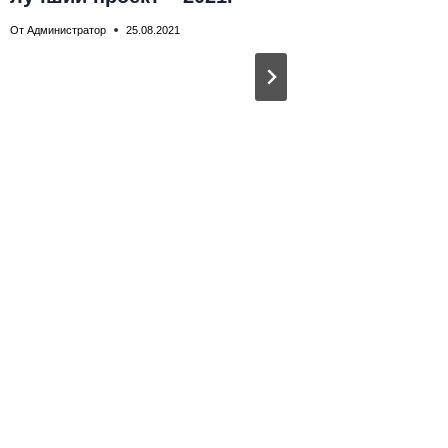
105066
От
Администратор
25.08.2021
улица 
дом 28,
помеще
От
Администр