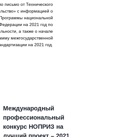
о письмо от Технического
ельство» с информацией о
 Программы национальной
Федерации на 2021 год по
ьности, а также о начале
амму межгосударственной
андартизации на 2021 год.
Международный
Итоги 
профессиональный
членов
конкурс НОПРИЗ на
состоя
лучший проект – 2021.
2020 го