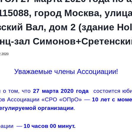
115088, город Москва, улиц
кий Вал, дом 2 (здание Holi
нц-зал Симонов+Сретенский
2.2020
Уважаемые члены Ассоциации!
 о том, что
27 марта 2020 года
состоится юб
нов Ассоциации «СРО «ОПрО» —
10 лет с мом
регулируемой организации
.
трации —
10 часов 00 минут.