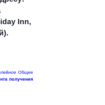
а
day Inn,
).
илейное Общее
ента получения