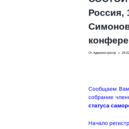
Россия, 
Симоновс
конфере
От
Администратор
28.0
Сообщаем Вам
собрание чле
статуса само
Начало регис