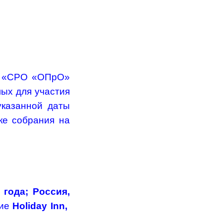
ю «СРО «ОПрО»
ых для участия
указанной даты
ке собрания на
 года;
Россия,
ние
Holiday
Inn
,