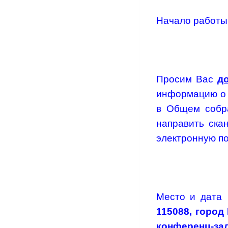
Начало работы
Просим Вас
д
информацию о 
в Общем собра
направить ска
электронную п
Место и дата
115088, город
к
онференц-зал