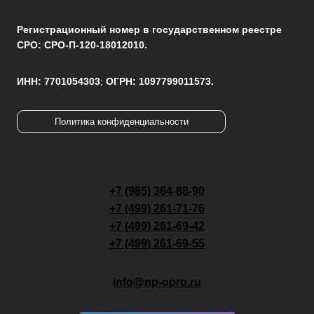
Регистрационный номер в государственном реестре
СРО: СРО-П-120-18012010.
ИНН: 7701054303
;
ОГРН: 1097799011573.
Политика конфиденциальности
+7 (985) 364-88-90
+7 (499) 261-71-76
+7 (499) 261-69-42
+7 (499) 261-69-55
info@np-opro.ru