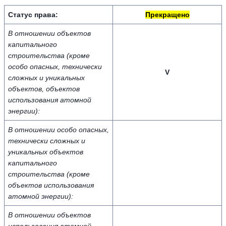
Статус права:
П
р
е
к
р
а
щ
е
н
о
В отношении объектов
капитального
строительства (кроме
особо опасных, технически
V
сложных и уникальных
объектов, объектов
использования атомной
энергии):
В отношении особо опасных,
технически сложных и
уникальных объектов
капитального
строительства (кроме
объектов использования
атомной энергии):
В отношении объектов